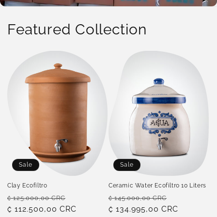
Featured Collection
Sale
Sale
Clay Ecofiltro
Ceramic Water Ecofiltro 10 Liters
Regular
Sale
Regular
Sale
₡ 125.000,00 CRC
₡ 145.000,00 CRC
price
₡ 112.500,00 CRC
price
price
₡ 134.995,00 CRC
price