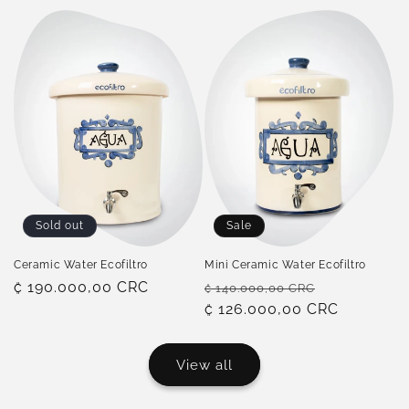
Sold out
Sale
Ceramic Water Ecofiltro
Mini Ceramic Water Ecofiltro
Regular
₡ 190.000,00 CRC
Regular
Sale
₡ 140.000,00 CRC
price
price
₡ 126.000,00 CRC
price
View all